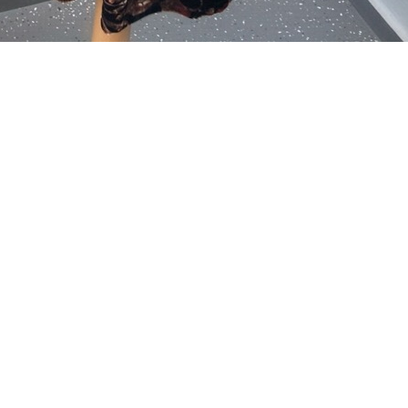
os, logos and trademarks on this site are property of their respective owner and atelier31.d