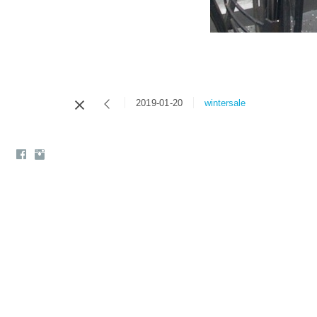
2019-01-20
wintersale
© all phot